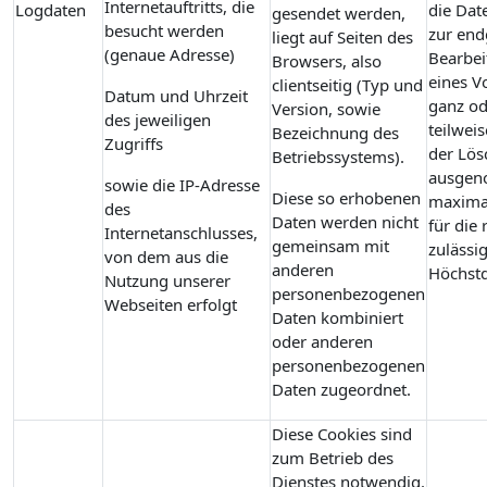
Internetauftritts, die
Logdaten
die Dat
gesendet werden,
besucht werden
zur end
liegt auf Seiten des
(genaue Adresse)
Bearbe
Browsers, also
eines Vo
clientseitig (Typ und
Datum und Uhrzeit
ganz od
Version, sowie
des jeweiligen
teilwei
Bezeichnung des
Zugriffs
der Lö
Betriebssystems).
ausgen
sowie die IP-Adresse
Diese so erhobenen
maxima
des
Daten werden nicht
für die 
Internetanschlusses,
gemeinsam mit
zulässi
von dem aus die
anderen
Höchstd
Nutzung unserer
personenbezogenen
Webseiten erfolgt
Daten kombiniert
oder anderen
personenbezogenen
Daten zugeordnet.
Diese Cookies sind
zum Betrieb des
Dienstes notwendig.