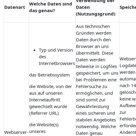
Verwendung der
Welche Daten sind
Datenart
Daten
Speich
das genau?
(Nutzungsgrund)
Aus technischen
Gründen werden
Daten durch den
Browser an uns
Typ und Version
übermittelt. Diese
des
Webser
Daten werden
Internetbrowsers
Logdat
teilweise in Logfiles
werden
gespeichert, um uns
das Betriebssystem
automat
bei Problemen eine
nach 14
die Website, von der
Fehlersuche zu
gelösch
aus auf unseren
ermöglichen, und
keine w
Internetauftritt
sind somit zur
Aufbew
gewechselt wurde
Gewährleistung
zur
(Referrer URL)
eines sicheren und
Fehler
stabilen Angebotes
die Website(s)
erforder
notwendig. Welche
unseres
Webserver-
Andernf
Daten genau