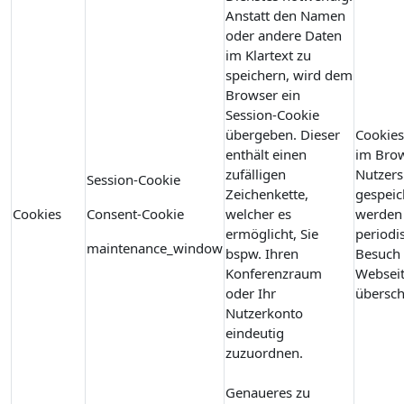
Anstatt den Namen
oder andere Daten
im Klartext zu
speichern, wird dem
Browser ein
Session-Cookie
übergeben. Dieser
Cookie
enthält einen
im Brow
zufälligen
Nutzers
Session-Cookie
Zeichenkette,
gespeic
Cookies
Consent-Cookie
welcher es
werden
ermöglicht, Sie
periodi
maintenance_window
bspw. Ihren
Besuch 
Konferenzraum
Websei
oder Ihr
übersch
Nutzerkonto
eindeutig
zuzuordnen.
Genaueres zu