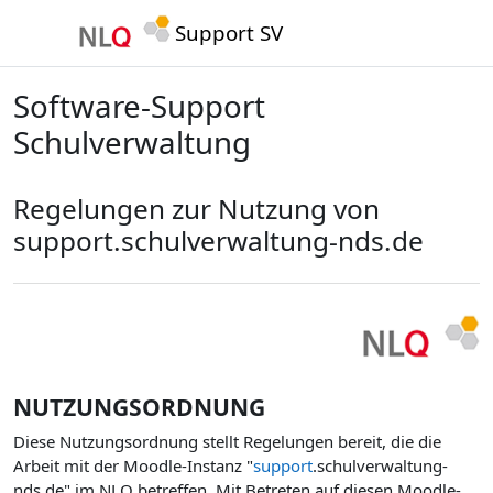
Zum Hauptinhalt
Support SV
Software-Support
Schulverwaltung
Regelungen zur Nutzung von
support.schulverwaltung-nds.de
NUTZUNGSORDNUNG
Diese Nutzungsordnung stellt Regelungen bereit, die die
Arbeit mit der Moodle-Instanz "
support
.schulverwaltung-
nds.de" im NLQ betreffen. Mit Betreten auf diesen Moodle-