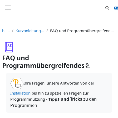
Zum Hauptinhalt
Suchei
Website-Übersicht
hilfe
Kurzanleitungen
FAQ und Programmübergreifendes♘
FAQ und
Programmübergreifendes♘
Abschlussbedingungen
Ihre Fragen, unsere Antworten von der
Installation
bis hin zu speziellen Fragen zur
s und Tricks
zu den
Programmnutzung -
Tipp
Programmen