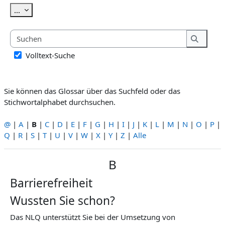
Einträge exportieren
...
Suchen
Suchen
Volltext-Suche
Sie können das Glossar über das Suchfeld oder das
Stichwortalphabet durchsuchen.
@
|
A
|
B
|
C
|
D
|
E
|
F
|
G
|
H
|
I
|
J
|
K
|
L
|
M
|
N
|
O
|
P
|
Q
|
R
|
S
|
T
|
U
|
V
|
W
|
X
|
Y
|
Z
|
Alle
B
Barrierefreiheit
Wussten Sie schon?
Das NLQ unterstützt Sie bei der Umsetzung von