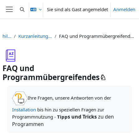
Zum Hauptinhalt
Sie sind als Gast angemeldet
Anmelden
Sucheingabe umschalten
Website-Übersicht
hilfe
Kurzanleitungen
FAQ und Programmübergreifendes♘
FAQ und
Programmübergreifendes♘
Abschlussbedingungen
Ihre Fragen, unsere Antworten von der
Installation
bis hin zu speziellen Fragen zur
s und Tricks
zu den
Programmnutzung -
Tipp
Programmen