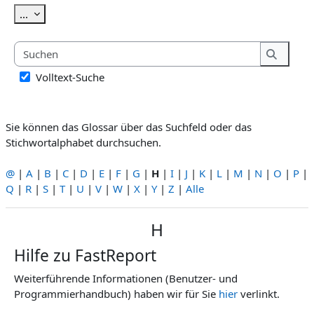
Einträge exportieren
...
Suchen
Suchen
Volltext-Suche
Sie können das Glossar über das Suchfeld oder das
Stichwortalphabet durchsuchen.
@
|
A
|
B
|
C
|
D
|
E
|
F
|
G
|
H
|
I
|
J
|
K
|
L
|
M
|
N
|
O
|
P
|
Q
|
R
|
S
|
T
|
U
|
V
|
W
|
X
|
Y
|
Z
|
Alle
H
Hilfe zu FastReport
Weiterführende Informationen (Benutzer- und
Programmierhandbuch) haben wir für Sie
hier
verlinkt.