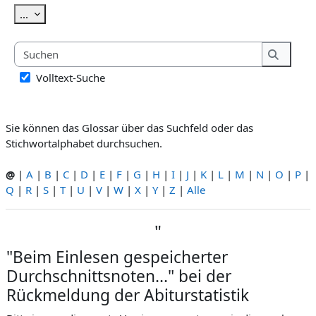
Einträge exportieren
...
Suchen
Suchen
Volltext-Suche
Sie können das Glossar über das Suchfeld oder das
Stichwortalphabet durchsuchen.
@
|
A
|
B
|
C
|
D
|
E
|
F
|
G
|
H
|
I
|
J
|
K
|
L
|
M
|
N
|
O
|
P
|
Q
|
R
|
S
|
T
|
U
|
V
|
W
|
X
|
Y
|
Z
|
Alle
"
"Beim Einlesen gespeicherter
Durchschnittsnoten..." bei der
Rückmeldung der Abiturstatistik