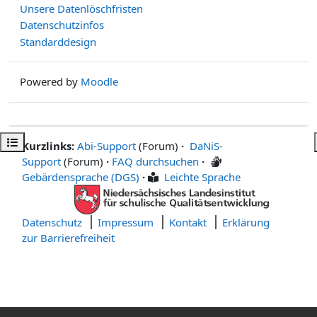
Unsere Datenlöschfristen
Datenschutzinfos
Standarddesign
Powered by
Moodle
Kursindex öffnen
Kurzlinks:
Abi-Support
(Forum)
·
DaNiS-
Support
(Forum)
·
FAQ durchsuchen
·
Gebärdensprache (DGS)
·
Leichte Sprache
Datenschutz
Impressum
Kontakt
Erklärung
zur Barrierefreiheit