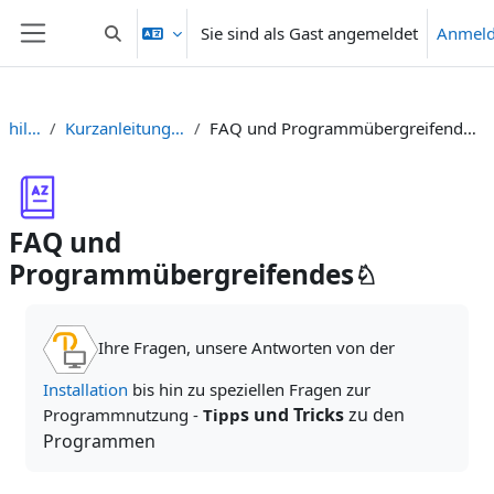
Zum Hauptinhalt
Sie sind als Gast angemeldet
Anmel
Sucheingabe umschalten
Website-Übersicht
hilfe
Kurzanleitungen
FAQ und Programmübergreifendes♘
FAQ und
Programmübergreifendes♘
Abschlussbedingungen
Ihre Fragen, unsere Antworten von der
Installation
bis hin zu speziellen Fragen zur
s und Tricks
zu den
Programmnutzung -
Tipp
Programmen