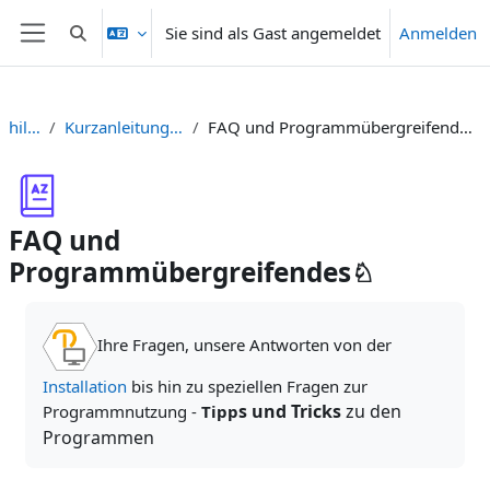
Zum Hauptinhalt
Sie sind als Gast angemeldet
Anmelden
Sucheingabe umschalten
Website-Übersicht
hilfe
Kurzanleitungen
FAQ und Programmübergreifendes♘
FAQ und
Programmübergreifendes♘
Abschlussbedingungen
Ihre Fragen, unsere Antworten von der
Installation
bis hin zu speziellen Fragen zur
s und Tricks
zu den
Programmnutzung -
Tipp
Programmen