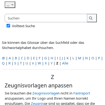
Einträge exportieren
...
Suchen
Suchen
Volltext-Suche
Sie können das Glossar über das Suchfeld oder das
Stichwortalphabet durchsuchen.
@
|
A
|
B
|
C
|
D
|
E
|
F
|
G
|
H
|
I
|
J
|
K
|
L
|
M
|
N
|
O
|
P
|
Q
|
R
|
S
|
T
|
U
|
V
|
W
|
X
|
Y
|
Z
|
Alle
Z
Zeugnisvorlagen anpassen
Sie brauchen die
Zeugnis
vorlage
n nicht in
Fastreport
anzupassen, um Ihr Logo und Ihren Namen korrekt
einzufügen. Die
Zeugnis
se sind so gestaltet, dass sie die