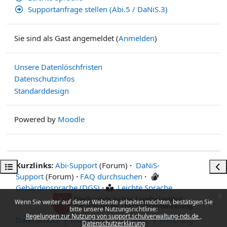
Supportanfrage stellen (Abi.5 / DaNiS.3)
Sie sind als Gast angemeldet (
Anmelden
)
Unsere Datenlöschfristen
Datenschutzinfos
Standarddesign
Powered by
Moodle
Kurzlinks:
Abi-Support
(Forum)
·
DaNiS-
Kursindex öffnen
Bloc
Support
(Forum)
·
FAQ durchsuchen
·
Gebärdensprache (DGS)
·
Leichte Sprache
x
Wenn Sie weiter auf dieser Webseite arbeiten möchten, bestätigen Sie
bitte unsere Nutzungsrichtlinie:
Regelungen zur Nutzung von support.schulverwaltung-nds.de
Datenschutz
Impressum
Kontakt
Erklärung
Datenschutzerklärung