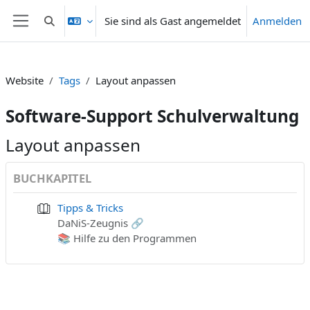
Zum Hauptinhalt
Sie sind als Gast angemeldet
Anmelden
Sucheingabe umschalten
Website-Übersicht
Website
Tags
Layout anpassen
Software-Support Schulverwaltung
Layout anpassen
BUCHKAPITEL
Tipps & Tricks
DaNiS-Zeugnis 🔗
📚 Hilfe zu den Programmen