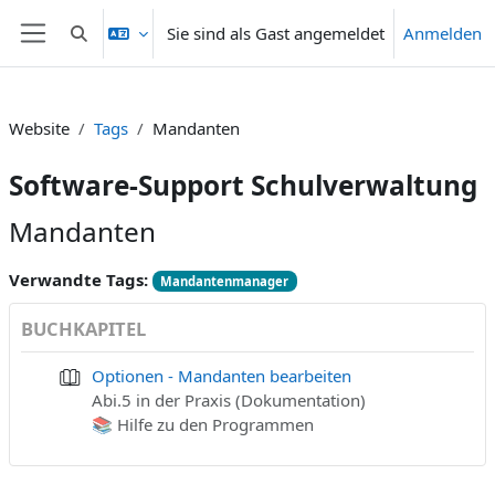
Zum Hauptinhalt
Sie sind als Gast angemeldet
Anmelden
Sucheingabe umschalten
Website-Übersicht
Website
Tags
Mandanten
Software-Support Schulverwaltung
Mandanten
Verwandte Tags:
Mandantenmanager
BUCHKAPITEL
Optionen - Mandanten bearbeiten
Abi.5 in der Praxis (Dokumentation)
📚 Hilfe zu den Programmen