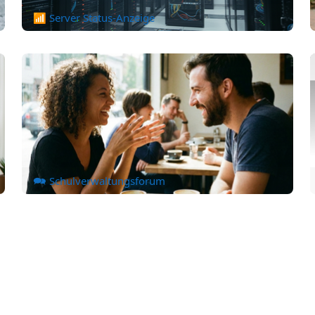
📶 Server Status-Anzeige
🗪 Schulverwaltungsforum