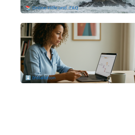
📚 Online-Hilfe und -FAQ
⬇️ Installation