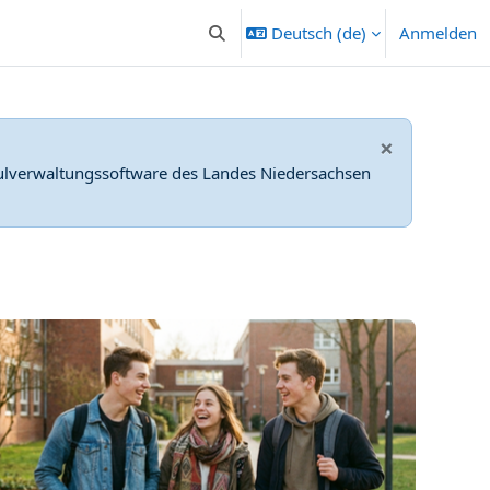
Deutsch ‎(de)‎
Anmelden
Sucheingabe umschalten
×
ulverwaltungssoftware des Landes Niedersachsen