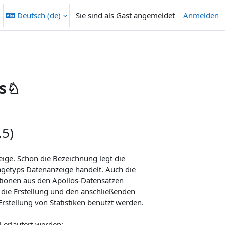
Deutsch ‎(de)‎
Sie sind als Gast angemeldet
Anmelden
heingabe umschalten
es♘
.5)
eige. Schon die Bezeichnung legt die
agetyps Datenanzeige handelt. Auch die
tionen aus den Apollos-Datensätzen
 die Erstellung und den anschließenden
Erstellung von Statistiken benutzt werden.
 erläutert werden: