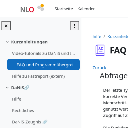
Zum Hauptinhalt
Startseite
Kalender
hilfe
Kurzanlei
Kurzanleitungen
Einklappen
FAQ
Video-Tutorials zu DaNiS und Installationsszenarien 🎞
FAQ und Programmübergreifendes♘
Zurück
Abfrage
Hilfe zu Fastreport (extern)
DaNiS🔗
Der letzte T
Einklappen
korrekte Ver
Hilfe
Mehrschritt
genutzt werd
Rechtliches
Zugriff auf 
DaNiS-Zeugnis 🔗
Die Funktion