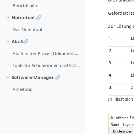
Berichtshilfe
Gefordert is
Notentool 🔗
Einklappen
Zur Lösung d
Das Notentool
1.
L
Abi.5🔗
Einklappen
2.
L
Abi.5 in der Praxis (Dokumentation)
3.
L
Tools für Schülerinnen und Schüler
4.
L
Software-Manager 🔗
Einklappen
3.
Z
Anleitung
In
lässt sich