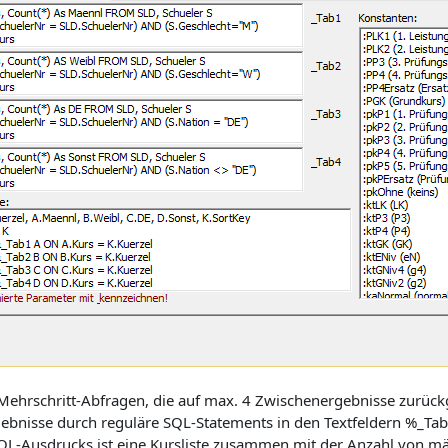
Mehrschritt-Abfragen, die auf max. 4 Zwischenergebnisse zurückg
ebnisse durch reguläre SQL-Statements in den Textfeldern %_Tab
QL-Ausdrucks ist eine Kursliste zusammen mit der Anzahl von mä