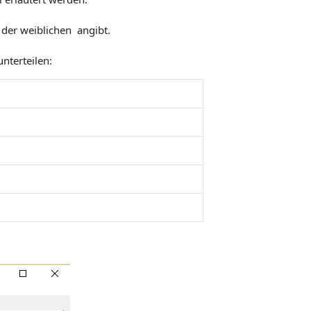
d der weiblichen
angibt.
nterteilen: