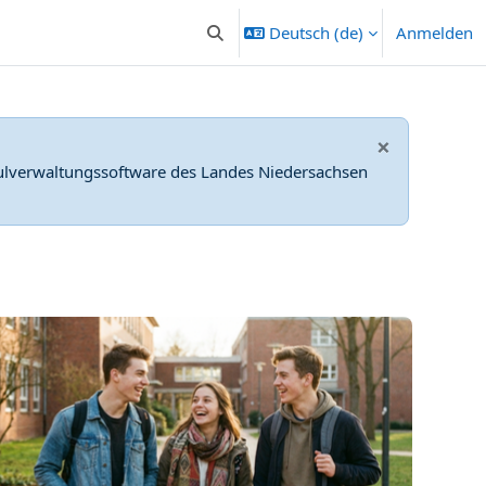
Deutsch ‎(de)‎
Anmelden
Sucheingabe umschalten
×
ulverwaltungssoftware des Landes Niedersachsen