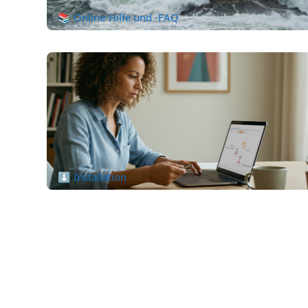
📚 Online-Hilfe und -FAQ
⬇️ Installation