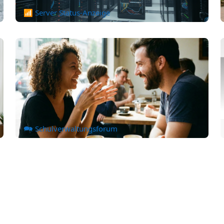
📶 Server Status-Anzeige
🗪 Schulverwaltungsforum