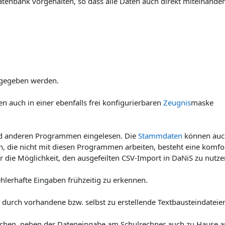
atenbank vorgehalten, so dass alle Daten auch direkt miteinander
ngegeben werden.
 auch in einer ebenfalls frei konfigurierbaren
Zeugnis
maske
d anderen Programmen eingelesen. Die
Stammdaten
können auc
len, die nicht mit diesen Programmen arbeiten, besteht eine komfo
 die Möglichkeit, den ausgefeilten CSV-Import in DaNiS zu nutze
lerhafte Eingaben frühzeitig zu erkennen.
t durch vorhandene bzw. selbst zu erstellende Textbausteindateie
ichen, neben der Dateneingabe am Schulrechner auch zu Hause 