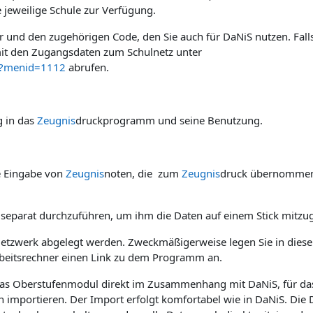
ie jeweilige Schule zur Verfügung.
und den zugehörigen Code, den Sie auch für DaNiS nutzen. Falls
mit den Zugangsdaten zum Schulnetz unter
ml?menid=1112
abrufen.
g in das
Zeugnis
druckprogramm und seine Benutzung.
e Eingabe von
Zeugnis
noten, die zum
Zeugnis
druck übernomme
ft separat durchzuführen, um ihm die Daten auf einem Stick mitzu
etzwerk abgelegt werden. Zweckmäßigerweise legen Sie in diese
rbeitsrechner einen Link zu dem Programm an.
das Oberstufenmodul direkt im Zusammenhang mit DaNiS, für da
en importieren. Der Import erfolgt komfortabel wie in DaNiS. Die 