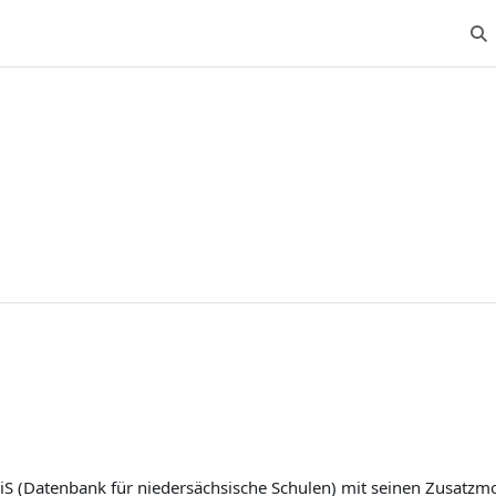
Suc
iS
(
Da
tenbank für
ni
edersächsische
S
chulen) mit seinen Zusatzm