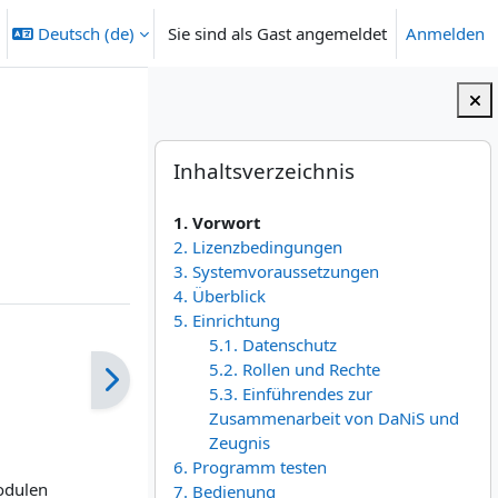
Deutsch ‎(de)‎
Sie sind als Gast angemeldet
Anmelden
heingabe umschalten
Blöcke
Inhaltsverzeichnis überspringen
Inhaltsverzeichnis
1. Vorwort
2. Lizenzbedingungen
3. Systemvoraussetzungen
4. Überblick
5. Einrichtung
5.1. Datenschutz
5.2. Rollen und Rechte
5.3. Einführendes zur
Zusammenarbeit von DaNiS und
Zeugnis
6. Programm testen
odulen
7. Bedienung