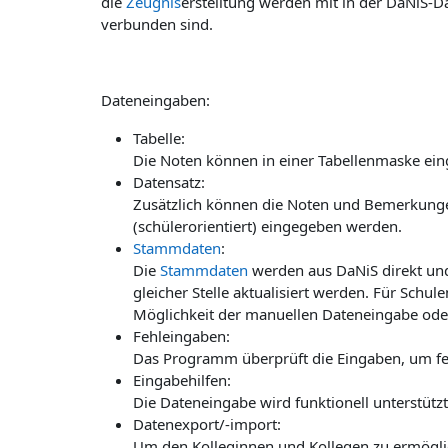
die
Zeugnis
erstelltung werden mit in der DaNiS-D
verbunden sind.
Dateneingaben:
Tabelle:
Die Noten können in einer Tabellenmaske ei
Datensatz:
Zusätzlich können die Noten und Bemerkungen
(schülerorientiert) eingegeben werden.
Stammdaten
:
Die
Stammdaten
werden aus DaNiS direkt un
gleicher Stelle aktualisiert werden. Für Schu
Möglichkeit der manuellen Dateneingabe oder
Fehleingaben:
Das Programm überprüft die Eingaben, um feh
Eingabehilfen:
Die Dateneingabe wird funktionell unterstütz
Datenexport/-import:
Um den Kolleginnen und Kollegen zu ermögl