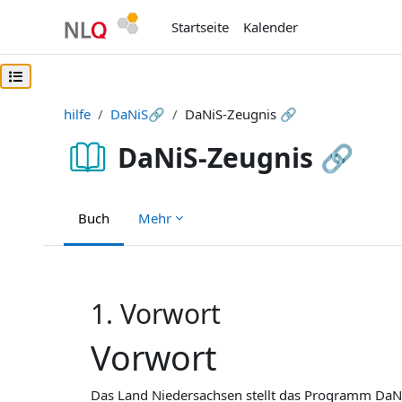
Zum Hauptinhalt
Startseite
Kalender
Kursindex öffnen
hilfe
DaNiS🔗
DaNiS-Zeugnis 🔗
DaNiS-Zeugnis 🔗
Buch
Mehr
Abschlussbedingungen
1. Vorwort
Vorwort
Das Land Niedersachsen stellt das Programm
DaN