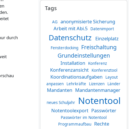
Tags überspringen
nen
Tags
den.
eitet
anonymisierte Sicherung
AG
Arbeit mit Abi.5
Datenimport
Datenschutz
nur durch
Einzelplatz
Freischaltung
Fensterdocking
Grundeinstellungen
weit
Installation
Konferenz
Konferenzansicht
Konferenztool
orschau
Koordinationsaufgaben
Layout
anpassen
Lehrkräfte
Lizenzen
Länder
Mandanten
Mandantenmanager
Notentool
neues Schuljahr
Notentoolexport
Passwörter
Passwörter im Notentool
Rechte
Programmaufbau